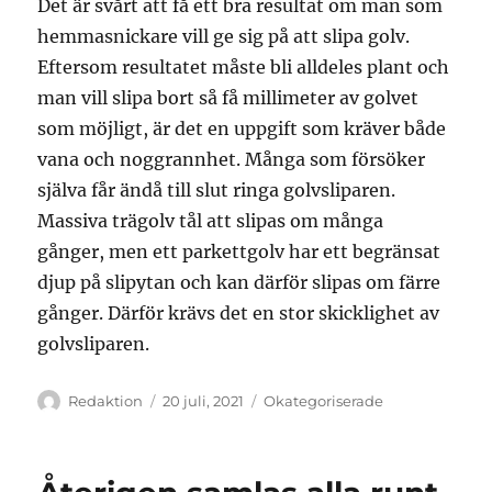
Det är svårt att få ett bra resultat om man som
hemmasnickare vill ge sig på att slipa golv.
Eftersom resultatet måste bli alldeles plant och
man vill slipa bort så få millimeter av golvet
som möjligt, är det en uppgift som kräver både
vana och noggrannhet. Många som försöker
själva får ändå till slut ringa golvsliparen.
Massiva trägolv tål att slipas om många
gånger, men ett parkettgolv har ett begränsat
djup på slipytan och kan därför slipas om färre
gånger. Därför krävs det en stor skicklighet av
golvsliparen.
Författare
Publicerat
Kategorier
Redaktion
20 juli, 2021
Okategoriserade
den