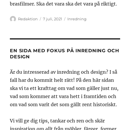
brasfilmer. Ska det vara ska det vara på riktigt.
Författare
Publicerat
Kategorier
Redaktion
7 juli, 2021
Inredning
den
EN SIDA MED FOKUS PÅ INREDNING OCH
DESIGN
Är du intresserad av inredning och design? I så
fall har du kommit helt rätt! På den här sidan
ska vi ta ett krafttag om vad som gäller just nu,
vad som kommer att vara hett i framtiden och
om vad som varit det som gällt rent historiskt.
Vi vill ge dig tips, tankar och ren och skär
inspiration om allt från möbler, färger, former