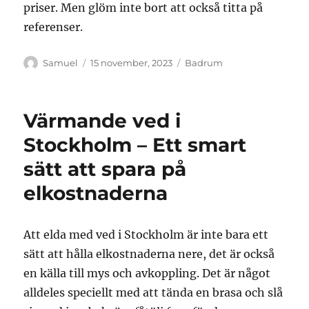
priser. Men glöm inte bort att också titta på
referenser.
Författare
Publicerat
Kategorier
Samuel
15 november, 2023
Badrum
den
Värmande ved i
Stockholm – Ett smart
sätt att spara på
elkostnaderna
Att elda med ved i Stockholm är inte bara ett
sätt att hålla elkostnaderna nere, det är också
en källa till mys och avkoppling. Det är något
alldeles speciellt med att tända en brasa och slå