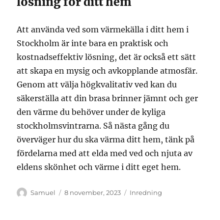
lösning för ditt hem
Att använda ved som värmekälla i ditt hem i
Stockholm är inte bara en praktisk och
kostnadseffektiv lösning, det är också ett sätt
att skapa en mysig och avkopplande atmosfär.
Genom att välja högkvalitativ ved kan du
säkerställa att din brasa brinner jämnt och ger
den värme du behöver under de kyliga
stockholmsvintrarna. Så nästa gång du
överväger hur du ska värma ditt hem, tänk på
fördelarna med att elda med ved och njuta av
eldens skönhet och värme i ditt eget hem.
Författare
Publicerat
Kategorier
Samuel
8 november, 2023
Inredning
den