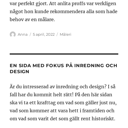
var perfekt gjort. Att anlita proffs var verkligen
något hon kunde rekommendera alla som hade
behov av en målare.
Författare
Publicerat
Kategorier
Anna
5 april, 2022
Måleri
den
EN SIDA MED FOKUS PÅ INREDNING OCH
DESIGN
Är du intresserad av inredning och design? I så
fall har du kommit helt rätt! På den här sidan
ska vi ta ett krafttag om vad som gäller just nu,
vad som kommer att vara hett i framtiden och
om vad som varit det som gällt rent historiskt.