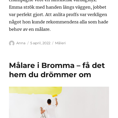
Emma strök med handen längs väggen, jobbet
var perfekt gjort. Att anlita proffs var verkligen
något hon kunde rekommendera alla som hade
behov av en målare.
Författare
Publicerat
Kategorier
Anna
5 april, 2022
Måleri
den
Målare i Bromma – få det
hem du drömmer om