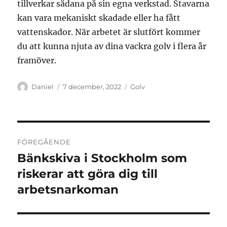
tillverkar sådana på sin egna verkstad. Stavarna
kan vara mekaniskt skadade eller ha fått
vattenskador. När arbetet är slutfört kommer
du att kunna njuta av dina vackra golv i flera år
framöver.
Författare
Publicerat
Kategorier
Daniel
7 december, 2022
Golv
den
Inläggsnavigering
FÖREGÅENDE
Bänkskiva i Stockholm som
Föregående
inlägg:
riskerar att göra dig till
arbetsnarkoman