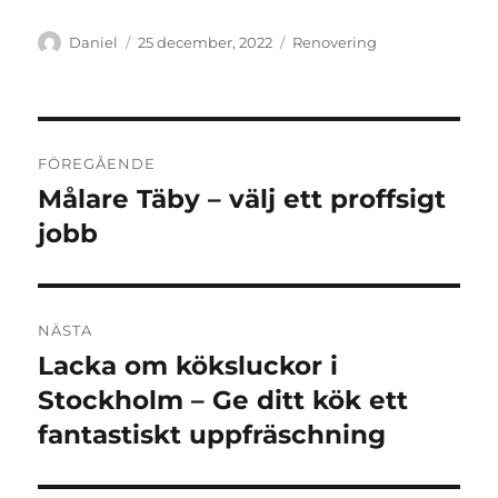
Författare
Publicerat
Kategorier
Daniel
25 december, 2022
Renovering
den
Inläggsnavigering
FÖREGÅENDE
Målare Täby – välj ett proffsigt
Föregående
inlägg:
jobb
NÄSTA
Lacka om köksluckor i
Nästa
inlägg:
Stockholm – Ge ditt kök ett
fantastiskt uppfräschning