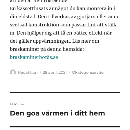
att den är helt fristående.
En kassettinsats är något du kan montera in i
din eldstad. Den tillverkas av gjutjärn eller är en
svetsad konstruktion som passar fint att ställa
in. Den hjälper dig att få en bättre effekt när
det gäller uppvärmningen. Läs mer om
braskaminer på denna hemsida:
braskaminerborås.se
Författare
Publicerat
Kategorier
Redaktion
28 april, 2021
Okategoriserade
den
Inläggsnavigering
NÄSTA
Den goa värmen i ditt hem
Nästa
inlägg: